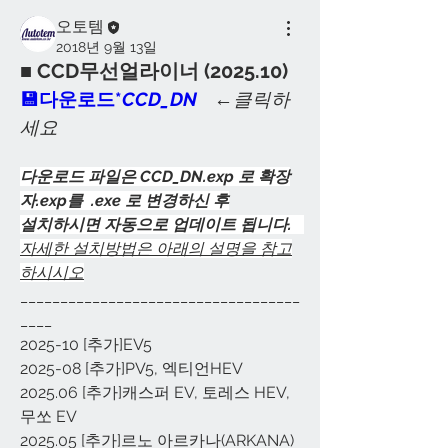
오토템
2018년 9월 13일
■ CCD무선얼라이너 (2025.10)
💾
다운로드*
CCD_DN
 ←클릭하
세요  
다운로드 파일은 CCD_DN.exp 로 확장
자.exp를  .exe 로 변경하신 후
설치하시면 자동으로 업데이트 됩니다.   
자세한 설치방법은 아래의 설명을 참고
하시시오
___________________________________
____
2025-10 [추가]EV5
2025-08 [추가]PV5, 엑티언HEV
2025.06 [추가]캐스퍼 EV, 토레스 HEV, 
무쏘 EV
2025.05 [추가]르노 아르카나(ARKANA)