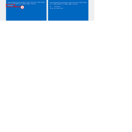
0
1788
Write a comment...